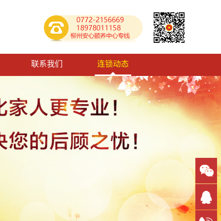
联系我们
连锁动态