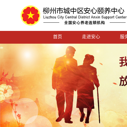
首页
走进安心
服