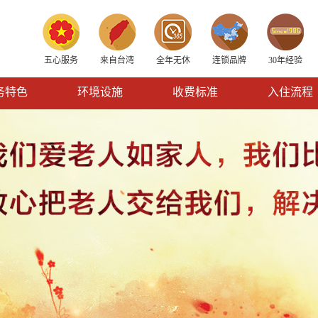
五心服务
来自台湾
全年无休
连锁品牌
30年经验
务特色
环境设施
收费标准
入住流程