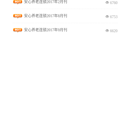
安心养老连锁2017年2月刊
6760
安心养老连锁2017年8月刊
6753
安心养老连锁2017年9月刊
6620